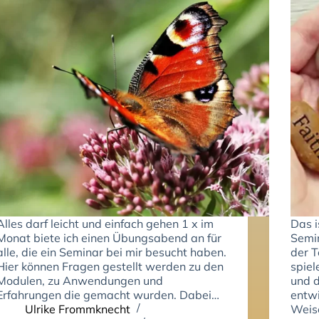
Alles darf leicht und einfach gehen 1 x im
Das i
Monat biete ich einen Übungsabend an für
Semin
alle, die ein Seminar bei mir besucht haben.
der T
Hier können Fragen gestellt werden zu den
spiel
Modulen, zu Anwendungen und
und d
Erfahrungen die gemacht wurden. Dabei…
entwi
Ulrike Frommknecht
Weis