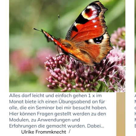
Alles darf leicht und einfach gehen 1 x im
Monat biete ich einen Übungsabend an für
alle, die ein Seminar bei mir besucht haben.
Hier können Fragen gestellt werden zu den
Modulen, zu Anwendungen und
Erfahrungen die gemacht wurden. Dabei…
Ulrike Frommknecht