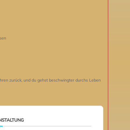
sen
 kehren zurück, und du gehst beschwingter durchs Leben
ANSTALTUNG