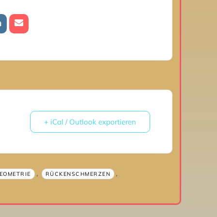
+ iCal / Outlook exportieren
,
,
GEOMETRIE
RÜCKENSCHMERZEN