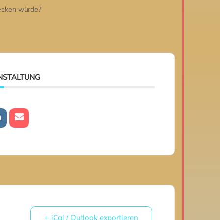
ecken würde?
ANSTALTUNG
+ iCal / Outlook exportieren